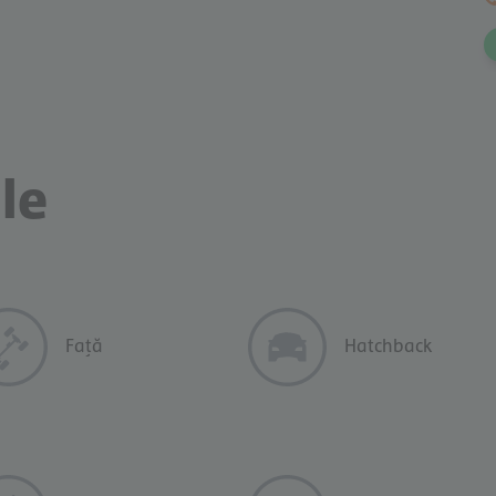
WhatsApp!
le
Față
Hatchback