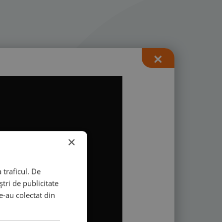
×
×
×
 traficul. De
tri de publicitate
le-au colectat din