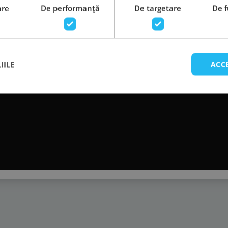
are
De performanță
De targetare
De f
IILE
ACC
ctric
ectric
n
 pe inaltime