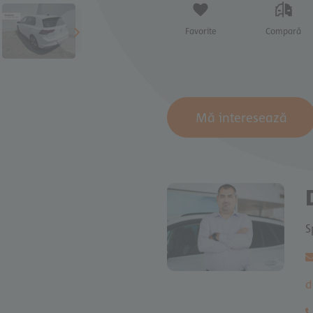
Favorite
Compară
Mă interesează
[1827]
Volkswagen
 Fabian
GTE eHybrid 1.4 T
PHEV
i
S
compexit.ro
d
5