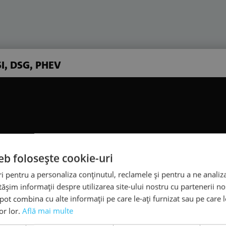
SI, DSG, PHEV
i de mers
iei de mers
eb folosește cookie-uri
 pentru a personaliza conținutul, reclamele și pentru a ne analiza
șim informații despre utilizarea site-ului nostru cu partenerii noș
e pot combina cu alte informații pe care le-ați furnizat sau pe care 
lor lor.
Află mai multe