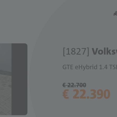
[1827]
Volks
GTE eHybrid 1.4 TS
€ 22.700
€ 22.390