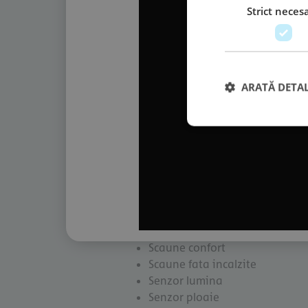
Car Connectivity
Strict neces
Carlig remorcare
Conector USB
Cotiera centrala fata
Cotiera spate
Display digital
ARATĂ DETAL
Display multifunctional
Faruri cu LED
Oglinda exterioara incalzita
Oglinda exterioara pliabila ele
Oglinda exterioara reglabila el
Padele schimbator viteze vola
Park Assist
Radio
Scaun sofer & pasager reglabil
Scaune confort
Scaune fata incalzite
Senzor lumina
Senzor ploaie