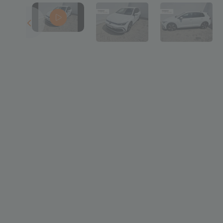
Levente
Specialist vanzar
levente.fabian@
072534788