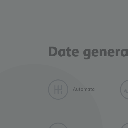
Scrie-mi pe 
Date genera
Automata