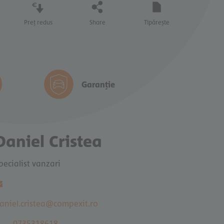
Preț redus
Share
Tipărește
Garanție
€ 22.700
 Golf
€ 22.390
Daniel Cristea
SI, DSG,
TVA deductibil
pecialist vanzari
Mă interesează
aniel.cristea@compexit.ro
0735318618