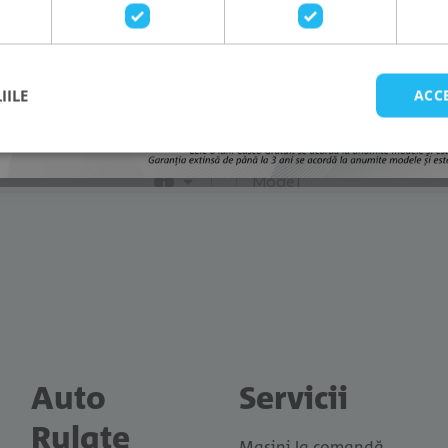
IILE
ACC
Auto
Servicii
Rulate
Mașini la comandă