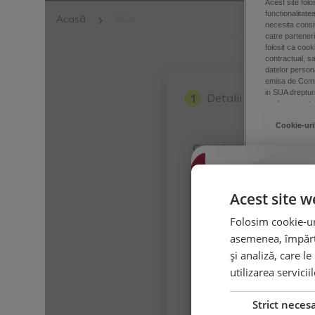
Acest site w
Folosim cookie-uri
asemenea, împărtă
și analiză, care l
utilizarea servicii
Strict neces