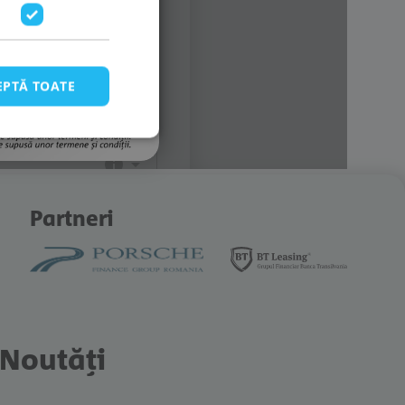
EPTĂ TOATE
Partneri
Noutăți