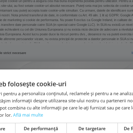
eb folosește cookie-uri
 pentru a personaliza conținutul, reclamele și pentru a ne analiza
șim informații despre utilizarea site-ului nostru cu partenerii noș
e pot combina cu alte informații pe care le-ați furnizat sau pe care 
lor lor.
Află mai multe
are
De performanță
De targetare
De f