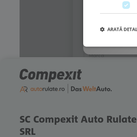
ARATĂ DETAL
SC Compexit Auto Rulate
SRL