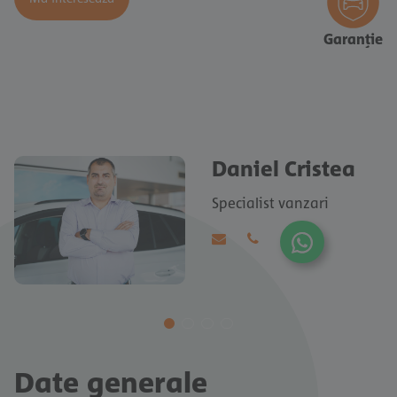
Garanție
Škoda Octavia
[1956]
Mă interesează
Combi Ambition 2.0 tdi DSG
Daniel Cristea
Specialist vanzari
Date generale