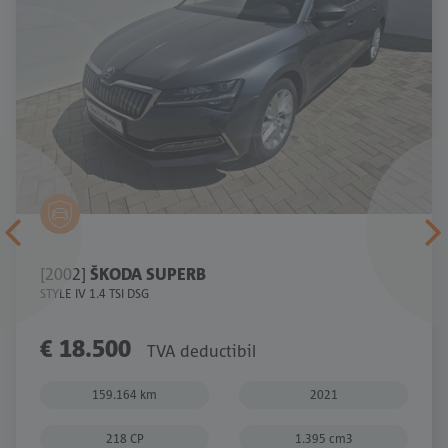
[2002]
ŠKODA SUPERB
STYLE IV 1.4 TSI DSG
€ 18.500
TVA deductibil
159.164 km
2021
218 CP
1.395 cm3