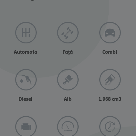
Automata
Față
Combi
Diesel
Alb
1.968 cm3