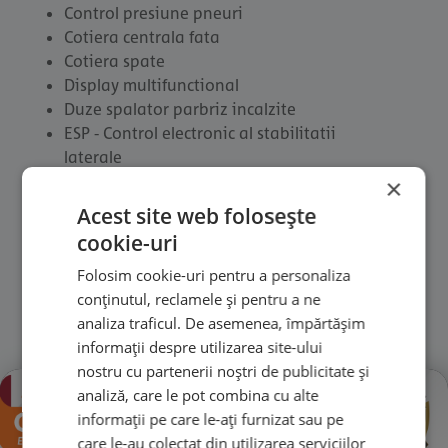
Control presiune pneuri
Cotiera centrala fata
Cotiera spate
Display multifunctional
Duze spalator parbriz incalzite
ESP - Control electronic al stabilitatii
laterale
Faruri ceata
×
Faruri cu LED
Acest site web folosește
Geamuri cu tenta de culoare
cookie-uri
Jante aliaj
Folosim cookie-uri pentru a personaliza
Lumini de zi
conținutul, reclamele și pentru a ne
Macara geam electrica fata & spate
analiza traficul. De asemenea, împărtășim
Oglinda exterioara reglabila electric
informații despre utilizarea site-ului
incalzita
nostru cu partenerii noștri de publicitate și
Pachet drumuri grele
×
analiză, care le pot combina cu alte
Padele schimbator viteze volan
informații pe care le-ați furnizat sau pe
Parbriz incalzit
care le-au colectat din utilizarea serviciilor
Radio