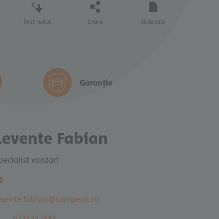
Preț redus
Share
Tipărește
Garanție
€ 59.500
 5
€ 58.900
TVA deductibil
Levente Fabian
Mă interesează
pecialist vanzari
evente.fabian@compexit.ro
0725347885