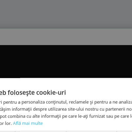
i de mers
eb folosește cookie-uri
iei de mers
 pentru a personaliza conținutul, reclamele și pentru a ne analiza
șim informații despre utilizarea site-ului nostru cu partenerii noș
e pot combina cu alte informații pe care le-ați furnizat sau pe care 
lor lor.
Află mai multe