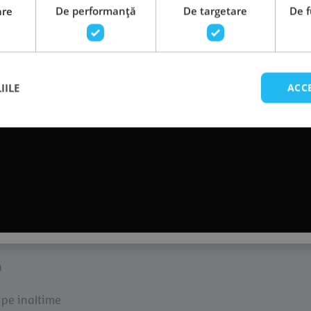
are
De performanță
De targetare
De f
IILE
ACC
ctric
ectric
n
 pe inaltime