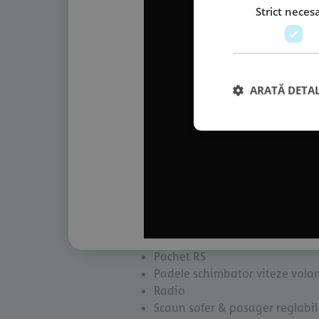
Calculator bord
Strict neces
Camera video marsalier
Car Connectivity
Climatronic
Conector USB
Cotiera centrala fata
ARATĂ DETAL
Cotiera spate
Display digital
Display multifunctional
Faruri cu LED
Hayon electric
Head Up display
Oglinda exterioara incalzita
Oglinda exterioara pliabila ele
Oglinda exterioara reglabila el
Pachet RS
Padele schimbator viteze vola
Radio
Scaun sofer & pasager reglabil