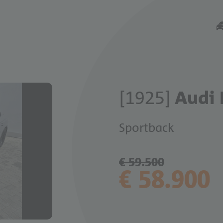
[1925]
Audi 
Sportback
€ 59.500
€ 58.900