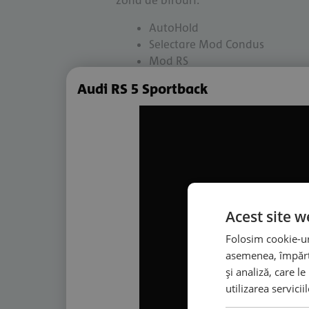
zona de birouri.
AutoHold
Selectare Mod Condus
Mod RS
Volan Alcantara
Audi RS 5 Sportback
ABS - Sistem antiblocare roti
Adaptive cruise control
Afisaj digital
Airbag sofer si pasager fata
App Connect
Apple CarPlay
Asistent franare de urgenta
Asistenta la pastrarea directie
Acest site w
Asistenta la schimbarea direct
Folosim cookie-uri
Bancheta spate divizata
asemenea, împărtă
Bancheta spate incalzita
și analiză, care l
Bluetooth
utilizarea servicii
Buton de pornire