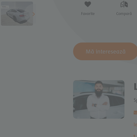
Favorite
Compară
Mă interesează
Audi RS
[1925]
Sportback
oroian
i
S
ompexit.ro
l
0