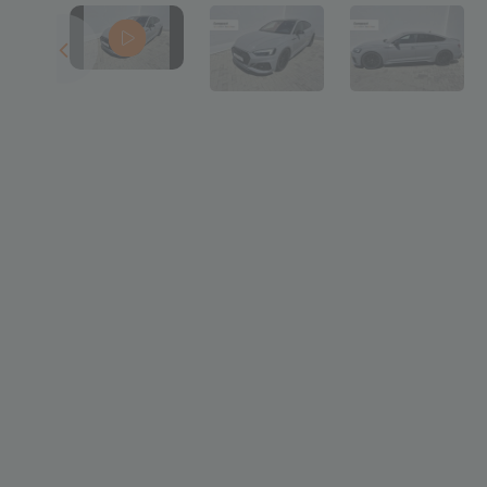
Ramis C
Specialist vanzar
ramis.coroian@c
073007603