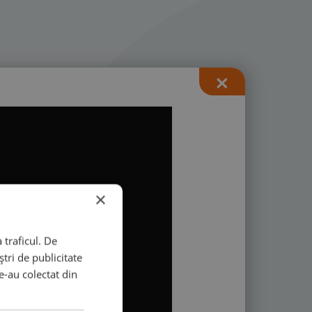
×
×
×
 traficul. De
tri de publicitate
le-au colectat din