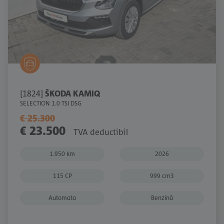
[1824]
ŠKODA KAMIQ
SELECTION 1.0 TSI DSG
€ 25.300
€ 23.500
TVA deductibil
1.950 km
2026
115 CP
999 cm3
Automata
Benzină