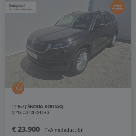
[1962]
ŠKODA KODIAQ
STYLE 2.0 TDI 4X4 DSG
€ 23.900
TVA nedeductibil