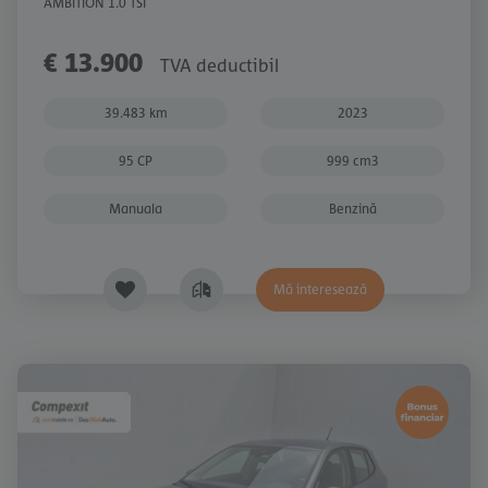
AMBITION 1.0 TSI
€ 13.900
TVA deductibil
39.483 km
2023
95 CP
999 cm3
Manuala
Benzină
Mă interesează