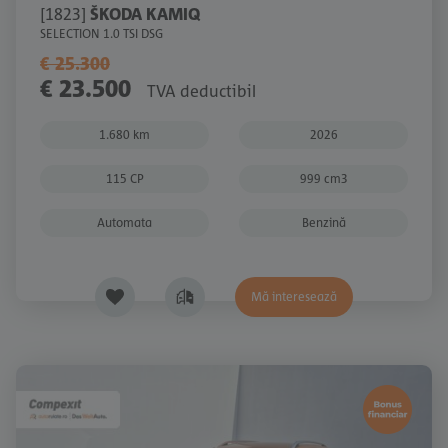
[1823]
ŠKODA KAMIQ
SELECTION 1.0 TSI DSG
€ 25.300
€ 23.500
TVA deductibil
1.680 km
2026
115 CP
999 cm3
Automata
Benzină
Mă interesează