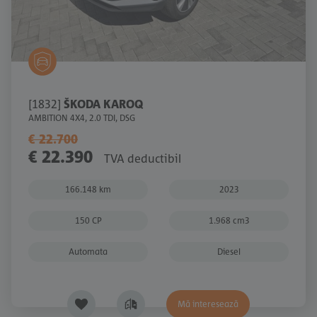
[1832]
ŠKODA KAROQ
AMBITION 4X4, 2.0 TDI, DSG
€ 22.700
€ 22.390
TVA deductibil
166.148 km
2023
150 CP
1.968 cm3
Automata
Diesel
Mă interesează