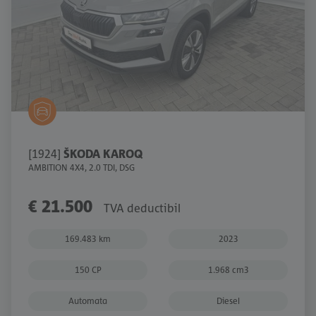
[1924]
ŠKODA KAROQ
AMBITION 4X4, 2.0 TDI, DSG
€ 21.500
TVA deductibil
169.483 km
2023
150 CP
1.968 cm3
Automata
Diesel