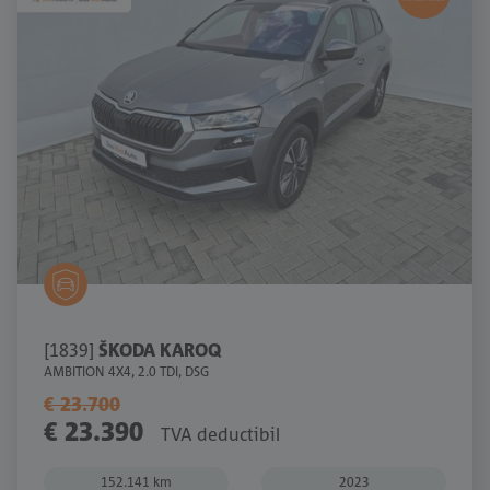
[1839]
ŠKODA KAROQ
AMBITION 4X4, 2.0 TDI, DSG
€ 23.700
€ 23.390
TVA deductibil
152.141 km
2023