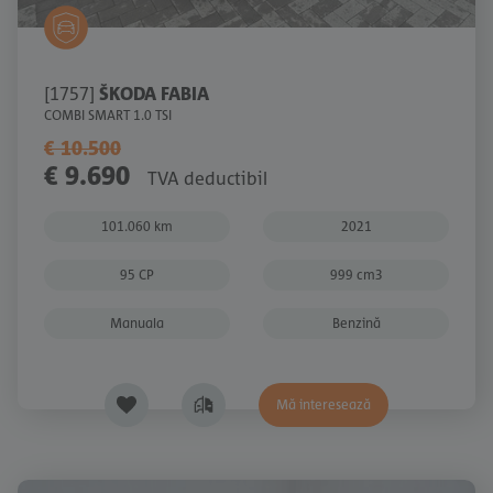
[1757]
ŠKODA FABIA
COMBI SMART 1.0 TSI
€ 10.500
€ 9.690
TVA deductibil
101.060 km
2021
95 CP
999 cm3
Manuala
Benzină
Mă interesează