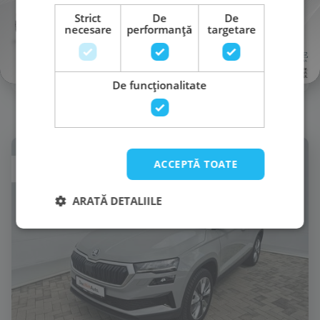
150 CP
1.498 cm3
Strict
De
De
necesare
performanță
targetare
Automata
Benzină
De funcţionalitate
Mă interesează
ACCEPTĂ TOATE
ARATĂ DETALIILE