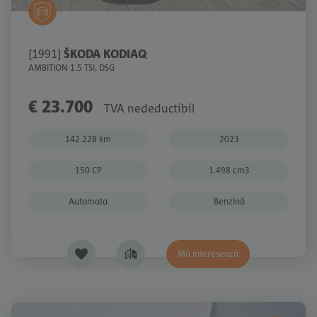
[1991]
ŠKODA KODIAQ
AMBITION 1.5 TSI, DSG
€ 23.700
TVA nedeductibil
142.228 km
2023
150 CP
1.498 cm3
Automata
Benzină
Mă interesează