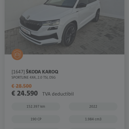
[1647]
ŠKODA KAROQ
SPORTLINE 4X4, 2.0 TSI, DSG
€ 28.500
€ 24.590
TVA deductibil
152.397 km
2022
190 CP
1.984 cm3