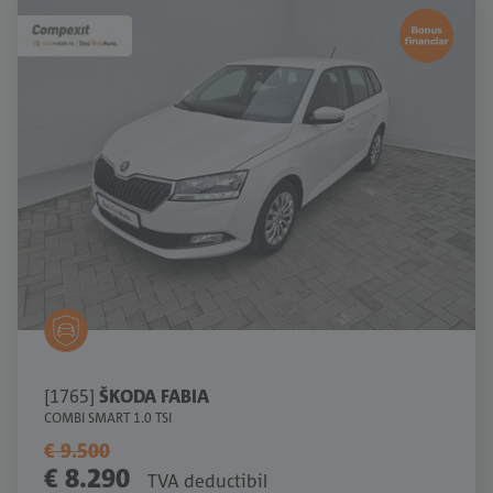
[1765]
ŠKODA FABIA
COMBI SMART 1.0 TSI
€ 9.500
€ 8.290
TVA deductibil