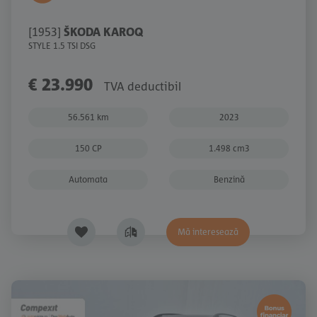
[1953]
ŠKODA KAROQ
STYLE 1.5 TSI DSG
€ 23.990
TVA deductibil
56.561 km
2023
150 CP
1.498 cm3
Automata
Benzină
Mă interesează