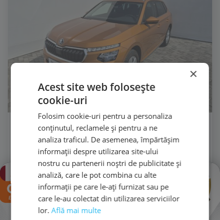
×
Acest site web folosește
cookie-uri
Folosim cookie-uri pentru a personaliza
conținutul, reclamele și pentru a ne
analiza traficul. De asemenea, împărtășim
[1535]
ŠKODA KAMIQ
informații despre utilizarea site-ului
SELECTION 1.5 TSI DSG
nostru cu partenerii noștri de publicitate și
€ 27.000
×
analiză, care le pot combina cu alte
€ 24.990
TVA deductibil
informații pe care le-ați furnizat sau pe
care le-au colectat din utilizarea serviciilor
14.155 km
2025
lor.
Află mai multe