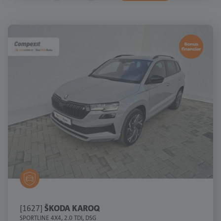
[1627]
ŠKODA KAROQ
SPORTLINE 4X4, 2.0 TDI, DSG