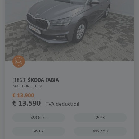
[1863]
ŠKODA FABIA
AMBITION 1.0 TSI
€ 13.900
€ 13.590
TVA deductibil
52.336 km
2023
95 CP
999 cm3