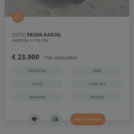
[1971]
ŠKODA KAROQ
AMBITION 1.5 TSI, DSG
€ 23.900
TVA deductibil
84.014 km
2024
150 CP
1.498 cm3
Automata
Benzină
Mă interesează