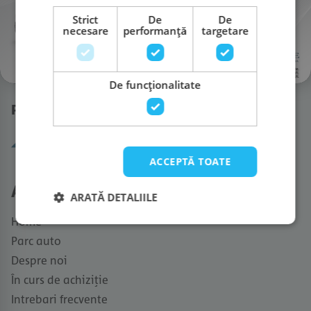
+40 264 406 651
Strict
De
De
necesare
performanță
targetare
Rețele sociale!
De funcţionalitate
Partneri
ACCEPTĂ TOATE
Auto Rulate
ARATĂ DETALIILE
Home
Parc auto
Despre noi
În curs de achiziție
Intrebari frecvente