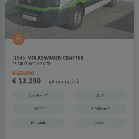
[1646]
VOLKSWAGEN CRAFTER
35 MR FURGON 2.0 TDI
€ 13.990
€ 12.290
TVA deductibil
153.404 km
2014
109 CP
1.968 cm3
Manuala
Diesel