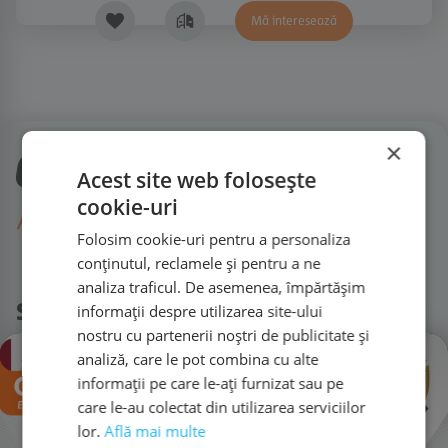
Mă interesează
×
Acest site web folosește
cookie-uri
Folosim cookie-uri pentru a personaliza
conținutul, reclamele și pentru a ne
analiza traficul. De asemenea, împărtășim
SC Compexit Auto Rulate SRL
informații despre utilizarea site-ului
nostru cu partenerii noștri de publicitate și
×
analiză, care le pot combina cu alte
Cluj Napoca, 400491
informații pe care le-ați furnizat sau pe
Calea Turzii nr. 223
care le-au colectat din utilizarea serviciilor
contact@autorulate.ro
lor.
Află mai multe