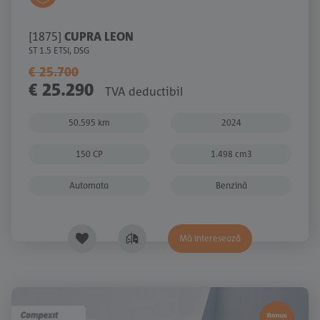
[1875]
CUPRA LEON
ST 1.5 ETSI, DSG
€ 25.700
€ 25.290
TVA deductibil
50.595 km
2024
150 CP
1.498 cm3
Automata
Benzină
Mă interesează