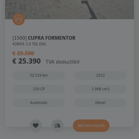
[1500]
CUPRA FORMENTOR
4DRIVE 2.0 TDI, DSG
€ 29.500
€ 25.390
TVA deductibil
52.519 km
2022
150 CP
1.968 cm3
Automata
Diesel
Mă interesează