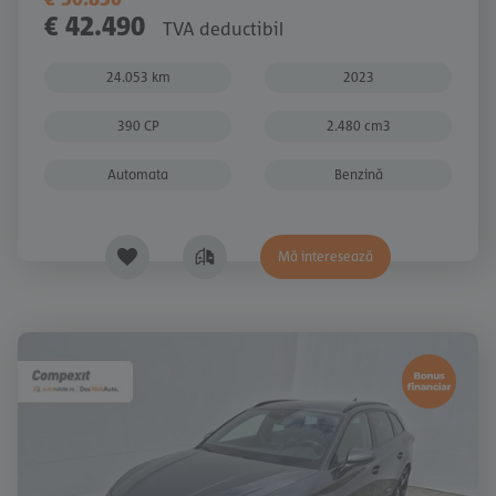
€ 42.490
TVA deductibil
24.053 km
2023
390 CP
2.480 cm3
Automata
Benzină
Mă interesează