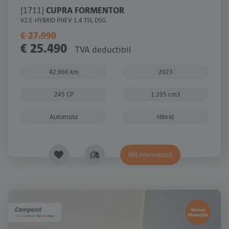
[1711]
CUPRA FORMENTOR
VZ E-HYBRID PHEV 1.4 TSI, DSG
€ 27.990
€ 25.490
TVA deductibil
42.966 km
2023
245 CP
1.395 cm3
Automata
Hibrid
Mă interesează