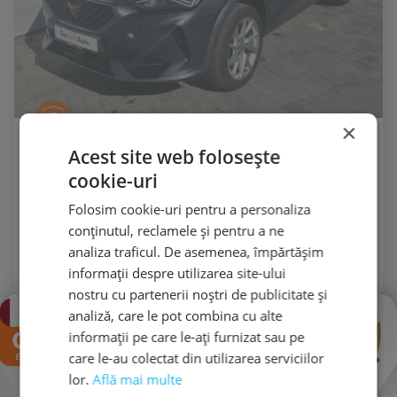
×
Acest site web folosește
[1737]
CUPRA FORMENTOR
cookie-uri
1.5 TSI, DSG
Folosim cookie-uri pentru a personaliza
€ 28.500
conținutul, reclamele și pentru a ne
€ 24.990
TVA deductibil
analiza traficul. De asemenea, împărtășim
informații despre utilizarea site-ului
30.043 km
2024
nostru cu partenerii noștri de publicitate și
×
analiză, care le pot combina cu alte
150 CP
1.498 cm3
informații pe care le-ați furnizat sau pe
Automata
Benzină
care le-au colectat din utilizarea serviciilor
lor.
Află mai multe