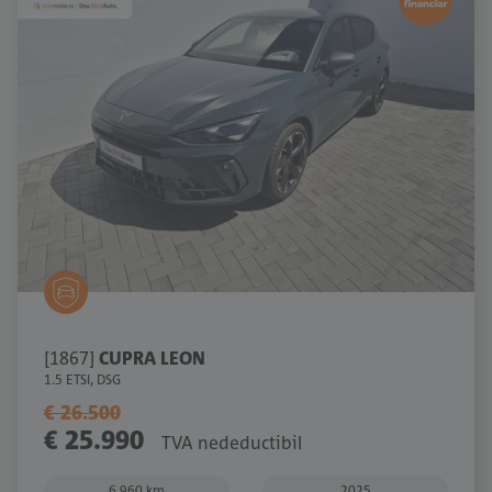
[1867]
CUPRA LEON
1.5 ETSI, DSG
€ 26.500
€ 25.990
TVA nedeductibil
6.960 km
2025