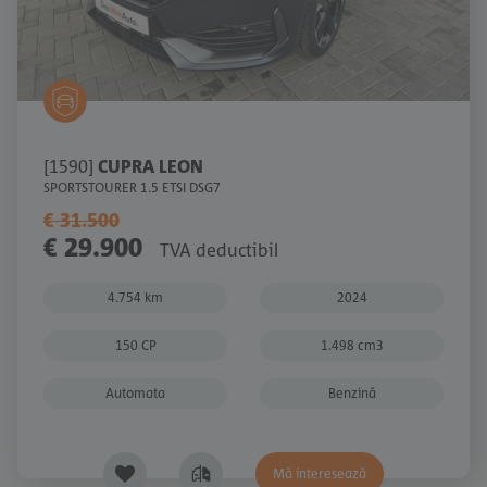
[1590]
CUPRA LEON
SPORTSTOURER 1.5 ETSI DSG7
€ 31.500
€ 29.900
TVA deductibil
4.754 km
2024
150 CP
1.498 cm3
Automata
Benzină
Mă interesează