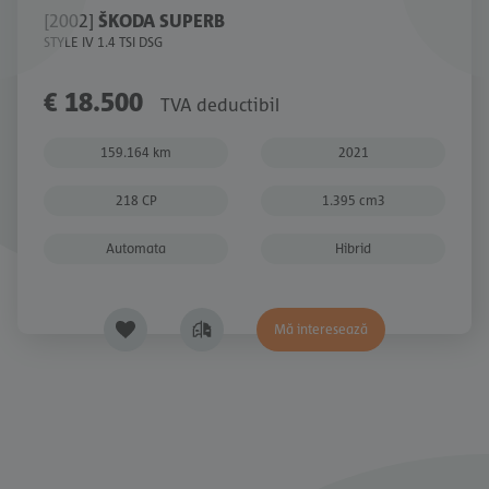
[2002]
ŠKODA SUPERB
STYLE IV 1.4 TSI DSG
€ 18.500
TVA deductibil
159.164 km
2021
218 CP
1.395 cm3
Automata
Hibrid
Mă interesează