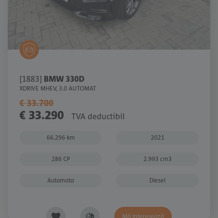
[1883]
BMW 330D
XDRIVE MHEV, 3.0 AUTOMAT
€ 33.700
€ 33.290
TVA deductibil
66.296 km
2021
286 CP
2.993 cm3
Automata
Diesel
Mă interesează