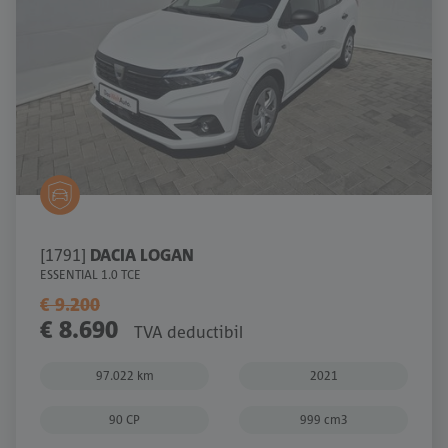
[1791]
DACIA LOGAN
ESSENTIAL 1.0 TCE
€ 9.200
€ 8.690
TVA deductibil
97.022 km
2021
90 CP
999 cm3