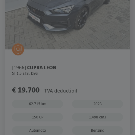
[1966]
CUPRA LEON
ST 1.5 ETSI, DSG
€ 19.700
TVA deductibil
62.715 km
2023
150 CP
1.498 cm3
Automata
Benzină