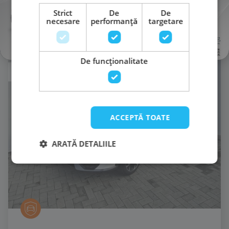
Strict
De
De
Mă interesează
necesare
performanță
targetare
De funcţionalitate
ACCEPTĂ TOATE
ARATĂ DETALIILE