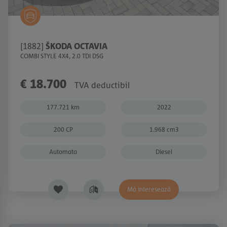
[1882]
ŠKODA OCTAVIA
COMBI STYLE 4X4, 2.0 TDI DSG
€ 18.700
TVA deductibil
177.721 km
2022
200 CP
1.968 cm3
Automata
Diesel
Mă interesează