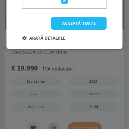
ACCEPTĂ TOATE
ARATĂ DETALIILE
[1936]
ŠKODA OCTAVIA
COMBI STYLE IV 1.4 TSI, 204 CP, DSG
€ 19.990
TVA deductibil
130.925 km
2023
204 CP
1.395 cm3
Automata
Hibrid
Mă interesează