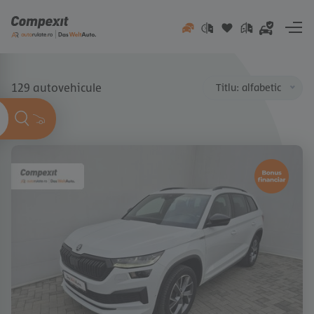
Go to content
129 autovehicule
Titlu: alfabetic