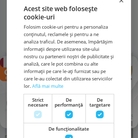
×
110.656 km
2023
Acest site web folosește
cookie-uri
204 CP
1.395 cm3
Folosim cookie-uri pentru a personaliza
Automata
Hibrid
conținutul, reclamele și pentru a ne
analiza traficul. De asemenea, împărtășim
informații despre utilizarea site-ului
Mă interesează
nostru cu partenerii noștri de publicitate și
×
analiză, care le pot combina cu alte
informații pe care le-ați furnizat sau pe
care le-au colectat din utilizarea serviciilor
lor.
Află mai multe
Strict
De
De
necesare
performanță
targetare
De funcţionalitate