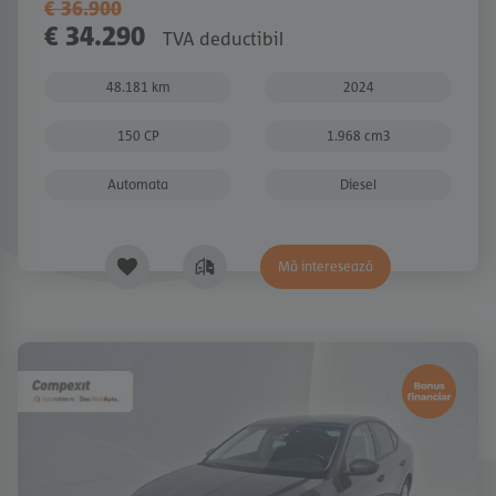
€ 36.900
€ 34.290
TVA deductibil
48.181 km
2024
150 CP
1.968 cm3
Automata
Diesel
Mă interesează