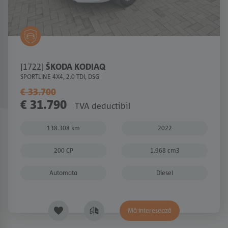
[1722]
ŠKODA KODIAQ
SPORTLINE 4X4, 2.0 TDI, DSG
€ 33.700
€ 31.790
TVA deductibil
138.308 km
2022
200 CP
1.968 cm3
Automata
Diesel
Mă interesează