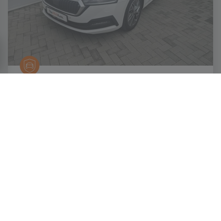
[1927]
ŠKODA OCTAVIA
COMBI AMBITION 2.0 TDI, DSG
€ 17.300
TVA deductibil
172.662 km
2023
150 CP
1.968 cm3
Automata
Diesel