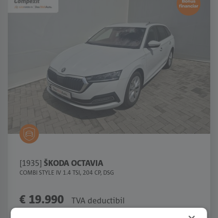
[1935]
ŠKODA OCTAVIA
COMBI STYLE IV 1.4 TSI, 204 CP, DSG
€ 19.990
TVA deductibil