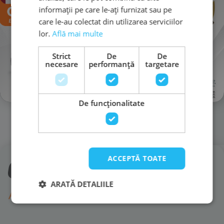
×
Drepturi: Aveți dreptul să vă retrageți
informații pe care le-ați furnizat sau pe
consimțământul în orice moment, să vă opuneți
care le-au colectat din utilizarea serviciilor
tratamentului, să îl limitați, să accesați, să
lor.
Află mai multe
rectificați, să ștergeți datele și să vă exercitați
dreptul la portabilitate, printr-o cerere scrisă la
Strict
De
De
protectiadatelor@compexit.ro
.
necesare
performanță
targetare
Informații suplimentare: Puteți consulta mai
detaliat informațiile suplimentare privind
De funcţionalitate
protecția datelor,
aici
.
ACCEPTĂ TOATE
ARATĂ DETALIILE