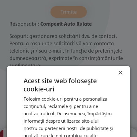
Trimite
Responsabil:
Compexit Auto Rulate
Scopuri: gestionarea solicitării dvs. de contact.
Pentru a răspunde solicitării vă vom contacta
telefonic și / sau e-mail, în funcție de preferințele
dumneavoastră, exprimate în consimțământurile
suplimentare.
×
Destinatari: Pentru prelucrarea cererii dvs., datele
Acest site web folosește
pot fi transferate către vânzătorul nostru. De
cookie-uri
asemenea, acestea pot fi comunicate unor terți
Folosim cookie-uri pentru a personaliza
părți pentru respectarea obligațiilor legale.
conținutul, reclamele și pentru a ne
Legitimare: Cu solicitarea dvs., precum și cu
analiza traficul. De asemenea, împărtășim
acordurile suplimentare, acolo unde este cazul, ne
informații despre utilizarea site-ului
legitimați să prelucrăm datele dvs. personale.
nostru cu partenerii noștri de publicitate și
analiză, care le pot combina cu alte