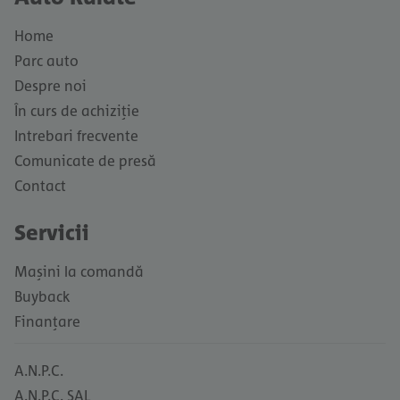
Home
Parc auto
Despre noi
În curs de achiziție
Intrebari frecvente
Comunicate de presă
Contact
Servicii
Mașini la comandă
Buyback
Finanțare
A.N.P.C.
A.N.P.C. SAL