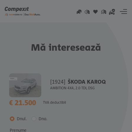
Go to content
Mă interesează
[1924]
ŠKODA KAROQ
AMBITION 4X4, 2.0 TDI, DSG
€ 21.500
TVA deductibil
Dnul.
Dna.
Prenume